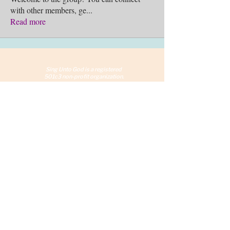
with other members, ge
...
Read more
Sing Unto God is a reg
istered
501c3 non-profit organization.
©2026 Sing Unto God, Inc.
Chicago, IL
info@SingUntoGod.org
Terms and Conditions
Privacy Policy