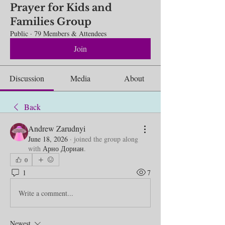
Prayer for Kids and
Families Group
Public
·
79 Members & Attendees
Join
Discussion
Media
About
Back
Andrew Zarudnyi
June 18, 2026
·
joined the group along
with
Арно Дориан
.
0
1
7
Write a comment...
Newest